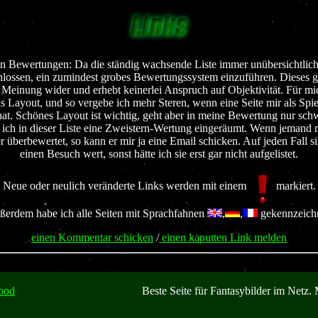
n Bewertungen: Da die ständig wachsende Liste immer unübersichtlich
lossen, ein zumindest grobes Bewertungssystem einzuführen. Dieses gi
 Meinung wider und erhebt keinerlei Anspruch auf Objektivität. Für mic
as Layout, und so vergebe ich mehr Steren, wenn eine Seite mir als Spiel
hat. Schönes Layout ist wichtig, geht aber in meine Bewertung nur sch
e ich in dieser Liste eine Zweistern-Wertung eingeräumt. Wenn jemand me
r überbewertet, so kann er mir ja eine Email schicken. Auf jeden Fall si
einen Besuch wert, sonst hätte ich sie erst gar nicht aufgelistet.
Neue oder neulich veränderte Links werden mit einem
markiert.
erdem habe ich alle Seiten mit Sprachfahnen
,
,
gekennzeichn
einen Kommentar schicken
/
einen kaputten Link melden
ood
Beste Seite für Fantasybilder im Netz. 